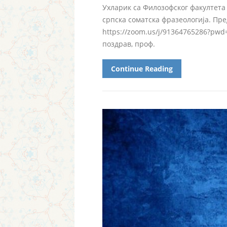
Ухларик са Филозофског факултета
српска соматска фразеологија. Пре
https://zoom.us/j/91364765286?
поздрав, проф.
Continue Reading