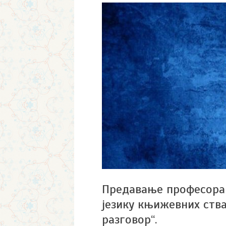
Предавање професора 
језику књижевних ства
разговор“.