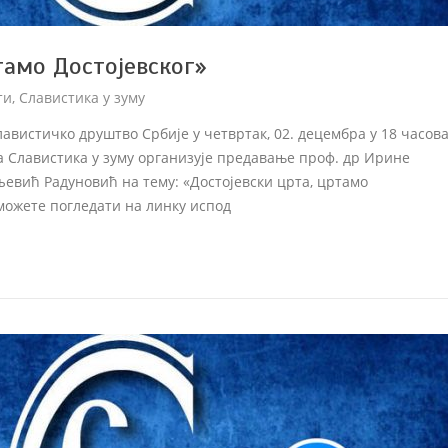
тамо Достојевског»
ти
,
Славистика у зуму
авистичко друштво Србије у четвртак, 02. децембра у 18 часов
а Славистика у зуму организује предавање проф. др Ирине
љевић Радуновић на тему: «Достојевски црта, цртамо
можете погледати на линку испод