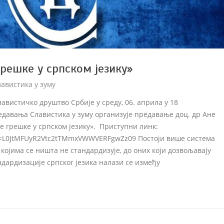
решке у српском језику»
авистика у зуму
авистичко друштво Србије у среду, 06. априла у 18
едавања Славистика у зуму организује предавање доц. др Ане
е грешке у српском језику». Приступни линк:
wd=L0JtMFUyR2Vtc2tTMmxVWWVERFgwZz09 Постоји више система
 којима се ништа не стандардизује, до оних који дозвољавају
дардизације српског језика налази се између