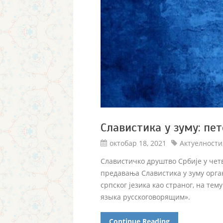
Славистика у зуму: пе
октобар 18, 2021
Актуелности
Славистичко друштво Србије у четвр
предавања Славистика у зуму орга
српског језика као страног, на те
языка русскоговорящим».
Continue Reading