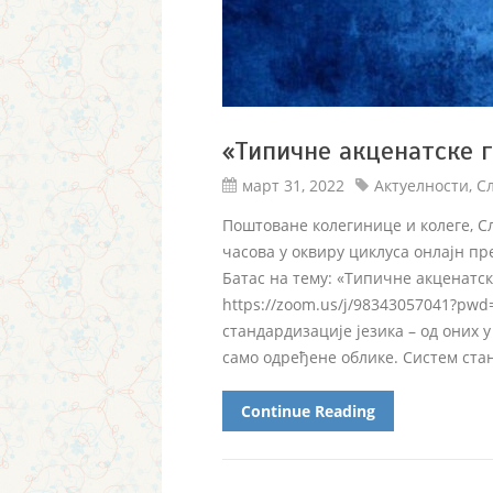
«Типичне акценатске г
март 31, 2022
Актуелности
,
Сл
Поштоване колегинице и колеге, Сл
часова у оквиру циклуса онлајн пр
Батас на тему: «Типичне акценатск
https://zoom.us/j/98343057041?p
стандардизације језика – од оних у
само одређене облике. Систем стан
Continue Reading