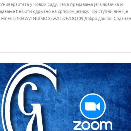
 Универзитета у Новом Саду. Тема предавања је: Словачка и
давање ће бити одржано на српском језику. Приступни линк je
pwd=MnFET2N3eWVTNUlMOG5wZlc5cFZDQT09 Добро дошли! Срдача