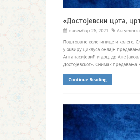
«Достојевски црта, цр
новембар 26, 2021
Актуелнос
Поштоване колегинице и колеге, Сл
у оквиру циклуса онлајн предавањ
Антанасијевић и доц. др Ане Јаков
Достојевског». Снимак предавања 
Continue Reading