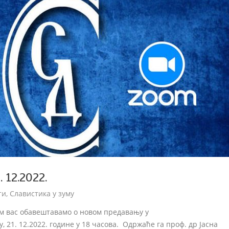
 12.2022.
ти
,
Славистика у зуму
м вас обавештавамо о новом предавању у
у, 21. 12.2022. године у 18 часова. Одржаће га проф. др Јасна