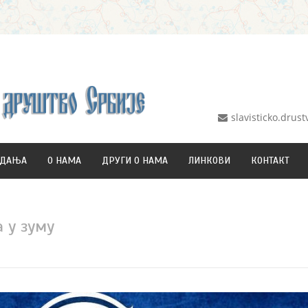
slavisticko.dru
ЗДАЊА
О НАМА
ДРУГИ О НАМА
ЛИНКОВИ
КОНТАКТ
 у зуму