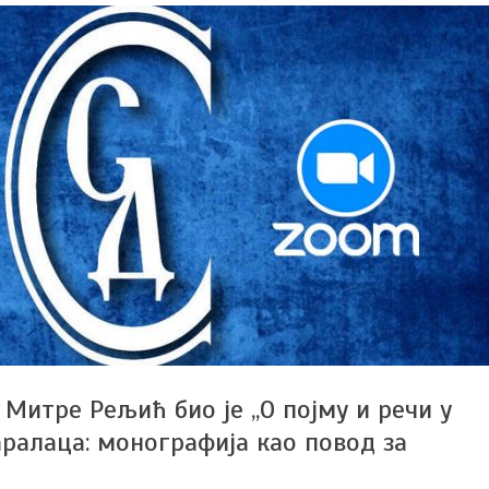
Митре Рељић био је „О појму и речи у
ралаца: монографија као повод за