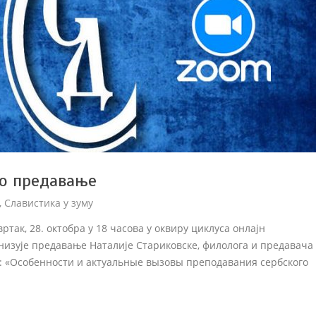
то предавање
,
Славистика у зуму
так, 28. октобра у 18 часова у оквиру циклуса онлајн
низује предавање Наталије Стариковске, филолога и предавача
му: «Особенности и актуальные вызовы преподавания сербского