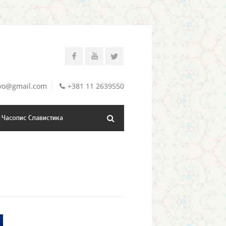
stvo@gmail.com
+381 11 2639550
Часопис Славистика