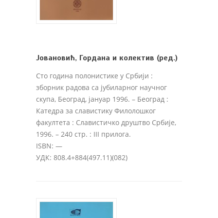
Јовановић, Гордана и колектив (ред.)
Сто година полонистике у Србији :
зборник радова са јубиларног научног
скупа, Београд, јануар 1996.
– Београд :
Катедра за славистику Филолошког
факултета : Славистичко друштво Србије,
1996. – 240 стр. : III прилога.
ISBN: —
УДК: 808.4+884(497.11)(082)