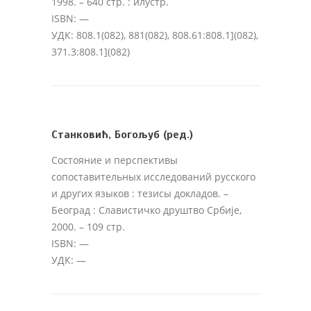
1998. – 640 стр. : илустр.
ISBN: —
УДК: 808.1(082), 881(082), 808.61:808.1](082),
371.3:808.1](082)
Станковић, Богољуб (ред.)
Состояние и перспективы
сопоставительных исследований русского
и других языков : тезисы докладов
. –
Београд : Славистичко друштво Србије,
2000. – 109 стр.
ISBN: —
УДК: —