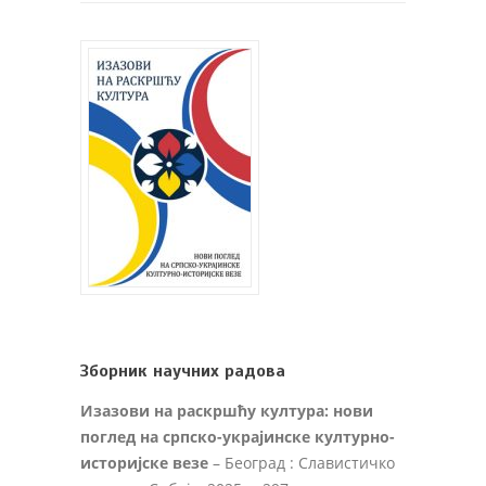
Зборник научних радова
Изазови на раскршћу култура: нови
поглед на српско-украјинске културно-
историјске везе
– Београд : Славистичко