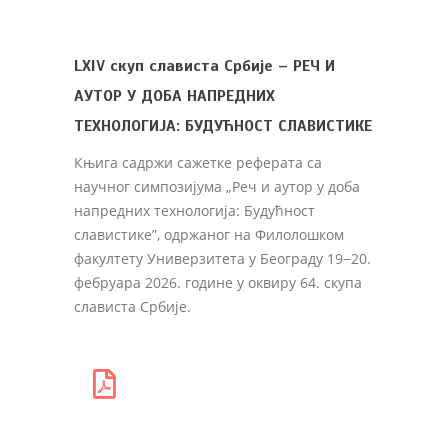
LXIV скуп слависта Србије – РЕЧ И
АУТОР У ДОБА НАПРЕДНИХ
ТЕХНОЛОГИЈА: БУДУЋНОСТ СЛАВИСТИКЕ
Књига садржи сажетке реферата са
научног симпозијума „Реч и аутор у доба
напредних технологија: Будућност
славистике”, одржаног на Филолошком
факултету Универзитета у Београду 19−20.
фебруара 2026. године у оквиру 64. скупа
слависта Србије.