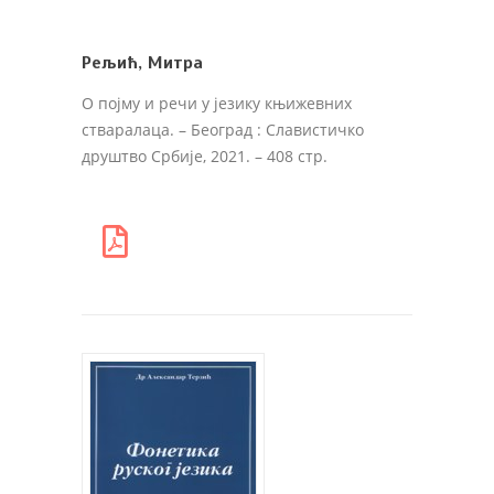
Рељић, Митра
О појму и речи у језику књижевних
стваралаца
. – Београд : Славистичко
друштво Србије, 2021. – 408 стр.