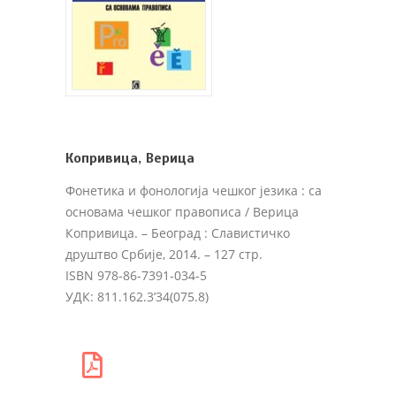
Копривица, Верица
Фонетика и фонологија чешког језика : са
основама чешког правописа
/ Верица
Копривица. – Београд : Славистичко
друштво Србије, 2014. – 127 стр.
ISBN 978-86-7391-034-5
УДК: 811.162.3’34(075.8)