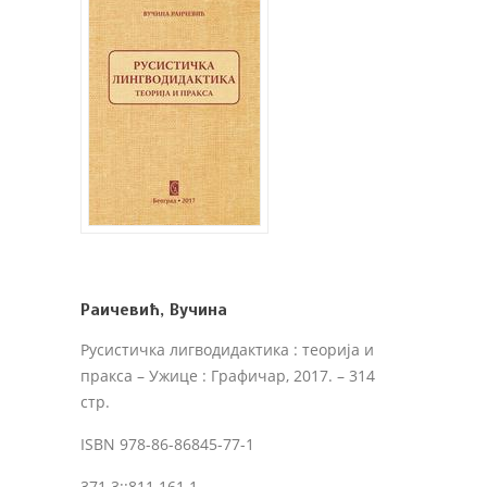
Раичевић, Вучина
Русистичка лигводидактика : теорија и
пракса
– Ужице : Графичар, 2017. – 314
стр.
ISBN 978-86-86845-77-1
371.3::811.161.1