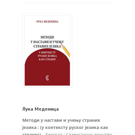
Лука Меденица
Методи у настави и учењу страних
језика : (у контексту руског језика као
страног)
– Београд : Славистичко друштво