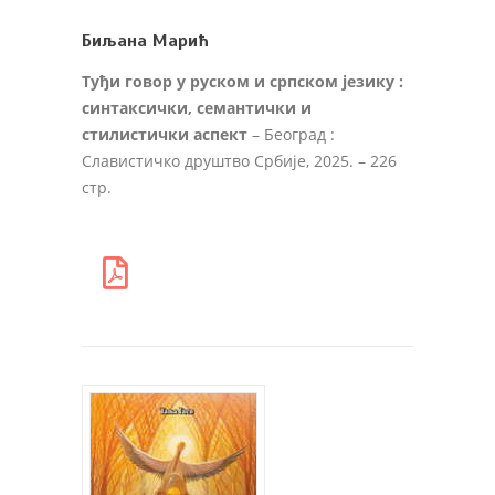
Биљана Марић
Туђи говор у руском и српском језику :
синтаксички, семантички и
стилистички аспект
– Београд :
Славистичко друштво Србије, 2025. – 226
стр.