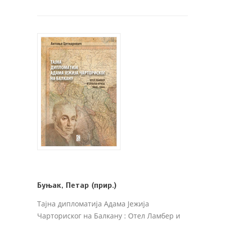
Буњак, Петар (прир.)
Тајна дипломатија Адама Јежија
Чарториског на Балкану : Отел Ламбер и