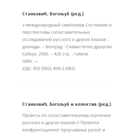
Станковић, Богољуб (ред.)
V международный симпозиум Состояние и
перспективы сопоставительных
исследований русского и других языков :
доклады
. – Београд : Славистичко друштво
Србије, 2000. – 420 стр. : табеле
ISBN: —
УДК: 802 (082), 808.2 (082)
Станковић, Богољуб и колектив (ред.)
Проекты по сопоставительному изучению
русского и других языков // Пројекти
конфронтационог проучавања руског и