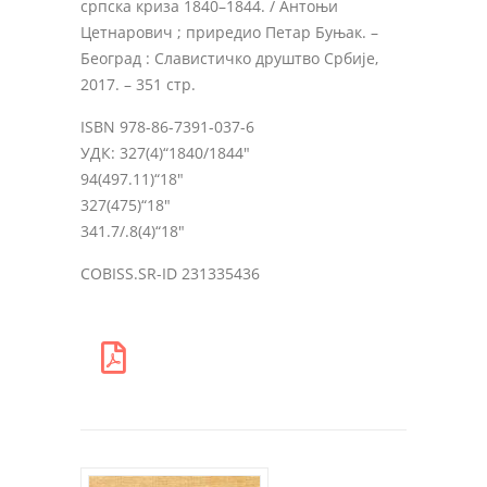
српска криза 1840–1844. / Антоњи
Цетнарович ; приредио Петар Буњак.
–
Београд : Славистичко друштво Србије,
2017. – 351 стр.
ISBN 978-86-7391-037-6
УДК: 327(4)“1840/1844″
94(497.11)“18″
327(475)“18″
341.7/.8(4)“18″
COBISS.SR-ID 231335436