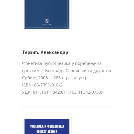
Терзић, Александар
Фонетика руског језика у поређењу са
српским
. – Београд : Славистичко друштво
Србије, 2003. – 285 стр. : илустр.
ISBN: 86-7391-010-2
УДК: 811.161.1’342:811.163.41’342(075.8)