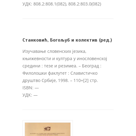
УДК: 808.2:808.1(082), 808.2:803.0(082)
Станковић, Богољуб и колектив (ред.)
Изучавање словенских језика,
књижевности и култура у инословенској
средини : тезе и резимеа
. – Београд :
Филолошки факлутет : Славистичко
друштво Србије, 1998. – 110+[2] стр.
ISBN: —
УДК: —