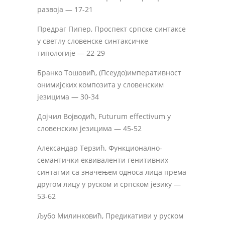
развоја — 17-21
Предраг Пипер, Проспект српске синтаксе
у светлу словенске синтаксичке
типологије — 22-29
Бранко Тошовић, (Псеудо)императивност
онимијских композита у словенским
језицима — 30-34
Дојчил Војводић, Futurum effectivum у
словенским језицима — 45-52
Александар Терзић, Функционално-
семантички еквиваленти генитивних
синтагми са значењем односа лица према
другом лицу у руском и српском језику —
53-62
Љубо Милинковић, Предикативи у руском