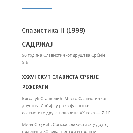
Славистика II (1998)
САДРЖАЈ
50 година Славистичког друштва Србије —
5-6
XXXVI СКУП СЛАВИСТА СРБИЈЕ –
РЕФЕРАТИ
Богољуб Станковић, Место Славистичког
друштва Србије у развоју српске
славистике друге половине XX века — 7-16
Мила Стојнић, Српска славистика у другој
половини XX века: центри и правци