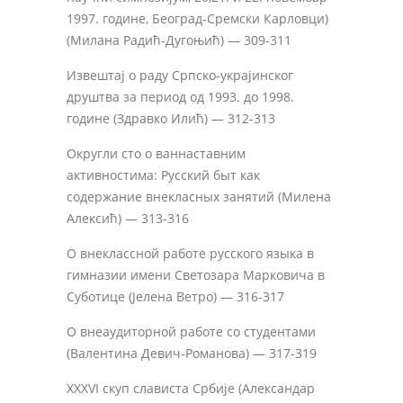
1997. године, Београд-Сремски Карловци)
(Милана Радић-Дугоњић) — 309-311
Извештај о раду Српско-украјинског
друштва за период од 1993. до 1998.
године (Здравко Илић) — 312-313
Округли сто о ваннаставним
активностима: Русский быт как
содержание внекласных занятий (Милена
Алексић) — 313-316
О внеклассной работе русского языка в
гимназии имени Светозара Марковича в
Суботице (Јелена Ветро) — 316-317
О внеаудиторной работе со студентами
(Валентина Девич-Романова) — 317-319
XXXVI скуп слависта Србије (Александар