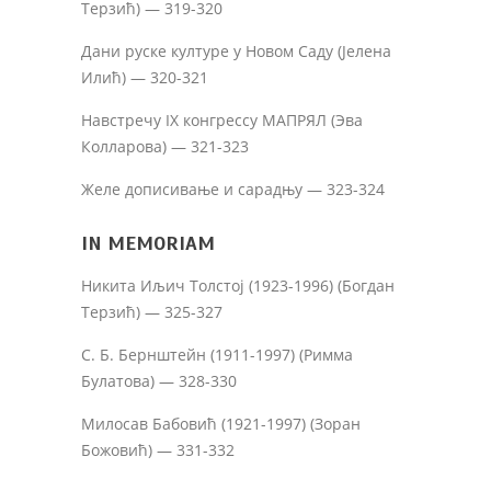
Терзић) — 319-320
Дани руске културе у Новом Саду (Јелена
Илић) — 320-321
Навстречу IX конгрессу МАПРЯЛ (Эва
Колларова) — 321-323
Желе дописивање и сарадњу — 323-324
IN MEMORIAM
Никита Иљич Толстој (1923-1996) (Богдан
Терзић) — 325-327
С. Б. Бернштейн (1911-1997) (Римма
Булатова) — 328-330
Милосав Бабовић (1921-1997) (Зоран
Божовић) — 331-332