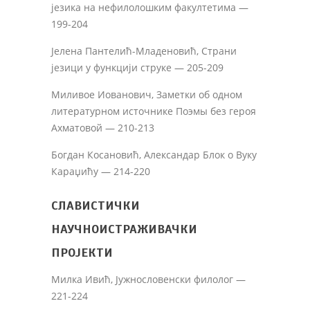
језика на нефилолошким факултетима —
199-204
Јелена Пантелић-Младеновић, Страни
језици у функцији струке — 205-209
Миливое Иованович, Заметки об одном
литературном источнике Поэмы без героя
Ахматовой — 210-213
Богдан Косановић, Александар Блок о Вуку
Караџићу — 214-220
СЛАВИСТИЧКИ
НАУЧНОИСТРАЖИВАЧКИ
ПРОЈЕКТИ
Милка Ивић, Јужнословенски филолог —
221-224