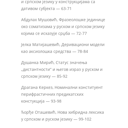
и српском језику у конструкцијама са
дативом субјекта — 63-71
Абдулах Мушовић, Фразеолошке јединице
око соматизама у руском и српском језику
којима се исказује срџба — 72-77
Јелка Матијашевић, Деривациони модели
као аксиолошка средства — 78-84
Душанка Мирић, Статус значења
„дистантности“ и његов израз у руском и
српском језику — 85-92
Драгана Керкез, Номинални конституент
перифрастичних предикатских
констукција — 93-98
Ђорђе Оташевић, Нова хибридна лексика
у српском и руском језику — 99-102