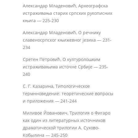
Александар Младеновић, Археографска
истраживања старих српских рукописних
књига — 225-230
Александар Младеновић, О речнику
славеносрпског књижевног језика — 231-
234
Сретен Петровић, О културолошким
истраживањима источне Србије — 235-
240
С. Г. Казарина, Типологическое
термнноведение: теоретические вопросы
и приложения — 241-244
Миливое Йованович, Трилогия о Фигаро
как один из литературных источников
драматической трилогии А. Сухово-
Кобылина — 245-250