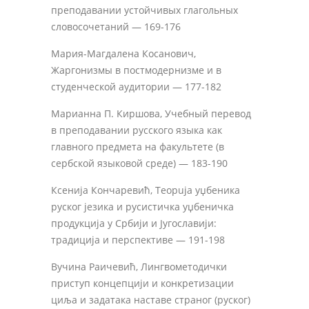
преподавании устойчивых глагольных
словосочетаний — 169-176
Мария-Магдалена Косанович,
Жаргонизмы в постмодернизме и в
студенческой аудитории — 177-182
Марианна П. Киршова, Учебный перевод
в преподавании русского языка как
главного предмета на факультете (в
сербской языковой среде) — 183-190
Ксенија Кончаревић, Teopuja уџбеника
руског језика и русистичка уџбеничка
продукција у Србији и Југославији:
традиција и перспективе — 191-198
Вучина Раичевић, Лингвометодички
приступ концепцији и конкретизации
циља и задатака наставе страног (руског)