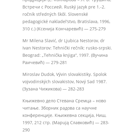
Встречи с Россией. Ruský jazyk pre 1.-2.
ročník středných škôl. Slovenské
pedagogické nakladel’stvo, Bratislava, 1996,
310 c.) (Ксенија Кончаревић) — 275-279
Mr Milena Slavić, dr Ljubica Nestorov, dr
Ivan Nestorov: Tehnički rečník: rusko-srpski.
Beograd: „Tehnička knjiga“, 1997. (Вучина
Раичевић) — 279-281
Miroslav Dudok, Vývin slovakistiky. Spolok
vojvodinských slovakistov, Nový Sad 1987.
(Зузана Чижикова) — 282-283
Књижевно дело Стевана Сремца – ново
читање. Зборник радова са научне
конференције. Књижевна секција, Ниш,
1997, 212 стр. (Mapują Славковић) — 283-
290