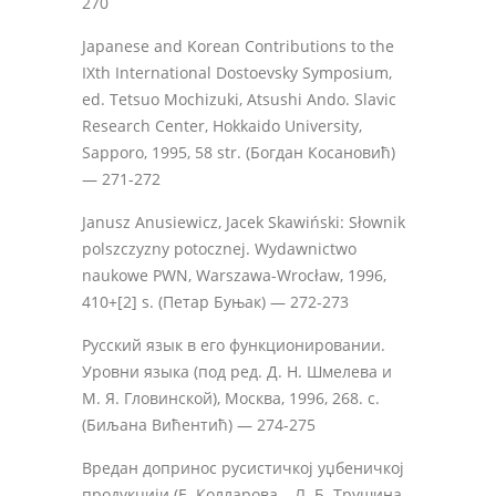
270
Japanese and Korean Contributions to the
IXth International Dostoevsky Symposium,
ed. Tetsuo Mochizuki, Atsushi Ando. Slavic
Research Center, Hokkaido University,
Sapporo, 1995, 58 str. (Богдан Косановић)
— 271-272
Janusz Anusiewicz, Jacek Skawiński: Słownik
polszczyzny potocznej. Wydawnictwo
naukowe PWN, Warszawa-Wrocław, 1996,
410+[2] s. (Петар Буњак) — 272-273
Русский язык в его функционировании.
Уровни языка (под ред. Д. Н. Шмелева и
М. Я. Гловинской), Москва, 1996, 268. с.
(Биљана Вићентић) — 274-275
Вредан допринос русистичкој уџбеничкој
продукцији (Е. Колларова – Л. Б. Трушина,