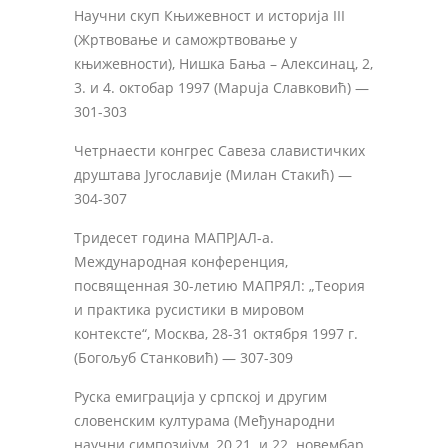
Научни скуп Књижевност и историја III
(Жртвовање и саможртвовање у
књижевности), Нишка Бања – Алексинац, 2,
3. и 4. октобар 1997 (Mapujа Славковић) —
301-303
Четрнаести конгрес Савеза славистичких
друштава Југославије (Милан Стакић) —
304-307
Тридесет година МАПРЈАЛ-а.
Международная конференция,
посвященная 30-летию МАПРЯЛ: „Теория
и практика русистики в мировом
контексте“, Москва, 28-31 октября 1997 г.
(Богољуб Станковић) — 307-309
Руска емиграција у српској и другим
словенским културама (Међународни
научни симпозијум, 20,21. и 22. новембар