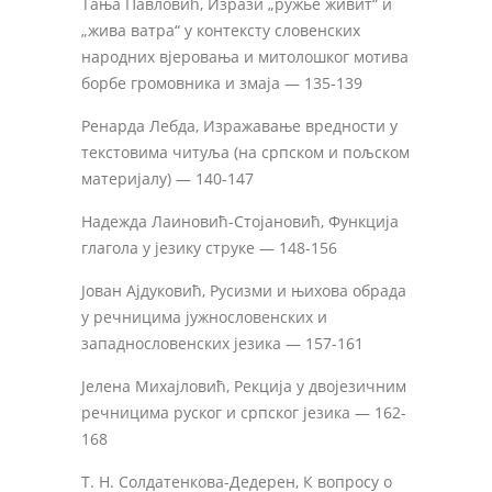
Тања Павловић, Изрази „ружье живит“ и
„жива ватра“ у контексту словенских
народних вјеровања и митолошког мотива
борбе громовника и змаја — 135-139
Ренарда Лебда, Изражавање вредности у
текстовима читуља (на српском и пољском
материјалу) — 140-147
Надежда Лаиновић-Стојановић, Функција
глагола у језику струке — 148-156
Јован Ајдуковић, Русизми и њихова обрада
у речницима јужнословенских и
западнословенских језика — 157-161
Јелена Михајловић, Рекција у двојезичним
речницима руског и српског језика — 162-
168
Т. Н. Солдатенкова-Дедерен, К вопросу о