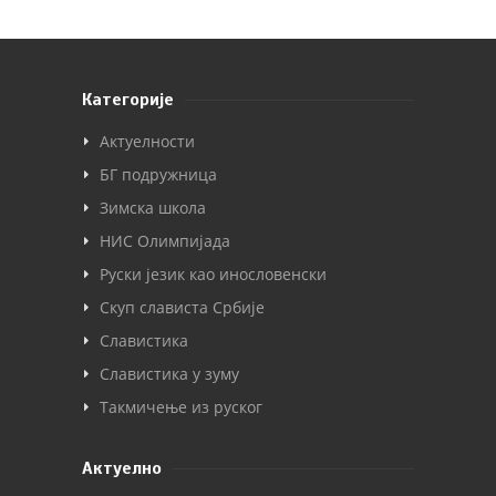
Категорије
Актуелности
БГ подружница
Зимска школа
НИС Олимпијада
Руски језик као инословенски
Скуп слависта Србије
Славистика
Славистика у зуму
Такмичење из руског
Актуелно