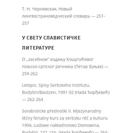
Т. Н. Чернявская, Новый
лингвострановедческий словарь — 251-
257
У СВЕТУ СЛАВИСТИЧКЕ
ЛИТЕРАТУРЕ
О „засебном“ издању Кошутићевог
пољско-српског речника (Петар Буњак) —
259-262
Letopis. Spisy Serbskeho Institutu,
Budyšin/Bautzen, 1991-92 (Hada Ђорђевић)
— 262-264
Sorabisticke přednoški II. Mjezynarodny
lěćny ferialny kurs za serbsku rěč a kulturu
1994, Ludowe nakładnistwo Domowina,
Budyšin, 142. стр. (Hada Ђорђевић) — 264-