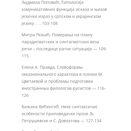
Људмила Поповић, Типологија
комуникативних функција исказа и њихов
језички израз у српском и украјинском
језику . . . 103-108
Митра Рељић, Померања на плану
парадигматских и синтагматских веза
речи – последице ратне ситуације — 109-
115
Елена А. Правда, Словоформы
окказионального характера в поэзии М.
Цветаевой и проблемы подготовки
иностранных филологов-русистов — 116-
126
Биљана Вићентић, Неке синтаксичке
особености приповедачке прозе Љ.
Петрушевске и С. Довлатова — 127-134