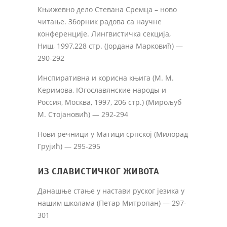
Књижевно дело Стевана Сремца – ново
читање. Зборник радова са научне
конференције. Лингвистичка секција,
Ниш, 1997,228 стр. (Јордана Марковић) —
290-292
Инспиративна и корисна књига (М. М.
Керимова, Югославянские народы и
Россия, Москва, 1997, 206 стр.) (Мирољуб
М. Стојановић) — 292-294
Нови речници у Матици српској (Милорад
Грујић) — 295-295
ИЗ СЛАВИСТИЧКОГ ЖИВОТА
Данашње стање у настави руског језика у
нашим школама (Петар Митропан) — 297-
301