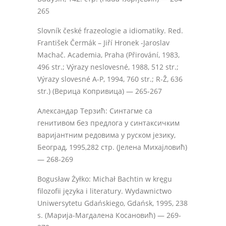
265
Slovník české frazeologie a idiomatiky. Red.
František Čermák – Jiří Hronek -Jaroslav
Machač. Academia, Praha
(Přirování,
1983,
496 str.;
Výrazy neslovesné,
1988, 512 str.;
Výrazy slovesné A-P,
1994, 760 str.;
R-Ž
, 636
str.) (Верица Копривица) — 265-267
Александар Терзић: Синтагме са
генитивом без предлога у синтаксичким
варијантним редовима у руском језику,
Београд, 1995,282 стр. (Јелена Михајловић)
— 268-269
Bogusław Żyłko: Michał Bachtin w kręgu
filozofii języka i literatury. Wydawnictwo
Uniwersytetu Gdańskiego, Gdańsk, 1995, 238
s. (Марија-Магдалена Косановић) — 269-