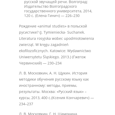
русской звучащей речи. Волгоград:
Издательство Волгоградского
государственного университета, 2014,
120 с. (Елена Гинич) — 226–230
Рождение «animal studies» в польской
русистике? (J. Tymieniecka- Suchanek.
Literatura rosyjska wobec upodmiotowienia
zwierząt. W kręgu zagadnień
ekofilozoficznych. Katowice: Wydawnictwo
Uniwersytetu Śląskiego. 2013.) (Гжегож
Червинский) — 230–234
Л. В. Московкин, А. Н. Щукин. История
методики обучения русскому языку как
иностранному: методы, приемы,
результаты. Москва: «Русский язык» –
курсы, 2013, 400 с.(Ксения Кончаревич) —
234–237
Л. В. Московкин, Г. Н. Шамонина.