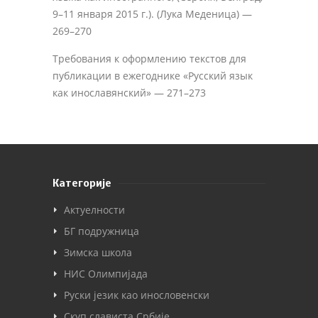
9–11 января 2015 г.). (Лука Меденица) —
269–270
Требования к оформлению текстов для
публикации в ежегоднике «Русский язык
как инославянский» — 271–273
Категорије
Актуелности
БГ подружница
Зимска школа
НИС Олимпијада
Руски језик као инословенски
Скуп слависта Србије