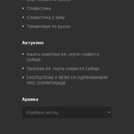
Славистика
Славистика у зуму
Такмичење из руског
Актуелно
Књига сажетака 64. скупа слависта
Србије
Програм 64. скупа слависта Србије
САОПШТЕЊЕ У ВЕЗИ СА ОДРЖАВАЊЕМ
НИС ОЛИМПИЈАДЕ
Архива
Архива