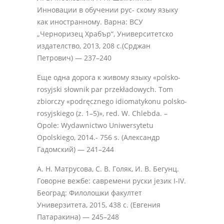
Инновации в обучении рус- скому языку
как иностранному. Варна: ВСУ
„Черноризец Храбър“, Университетско
издателство, 2013, 208 с.(Срджан
Петрович) — 237–240
Еще одна дорога к живому языку «polsko-
rosyjski słownik par przekładowych. Tom
zbiorczy «podręcznego idiomatykonu polsko-
rosyjskiego (z. 1–5)», red. W. Chlebda. –
Opole: Wydawnictwo Uniwersytetu
Opolskiego, 2014.- 756 s. (Александр
Гадомский) — 241–244
А. Н. Матрусова, С. В. Голяк, И. В. Бегунц.
Говорне вежбе: савремени руски језик I-IV.
Београд: Филолошки факултет
Универзитета, 2015, 438 с. (Евгения
Патаракина) — 245–248